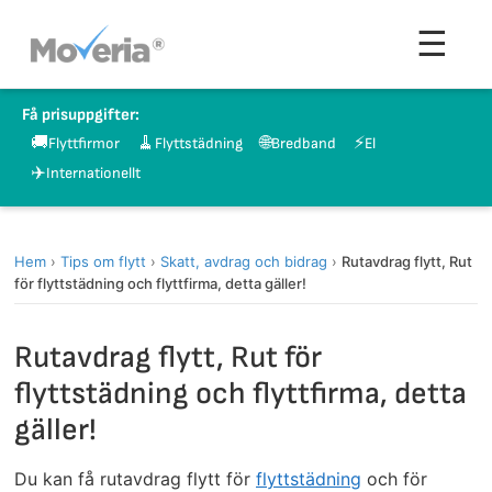
Hoppa
Men
☰
till
innehåll
Få prisuppgifter:
🚚
🧹
🌐
⚡
Flyttfirmor
Flyttstädning
Bredband
El
✈️
Internationellt
Hem
›
Tips om flytt
›
Skatt, avdrag och bidrag
›
Rutavdrag flytt, Rut
för flyttstädning och flyttfirma, detta gäller!
Rutavdrag flytt, Rut för
flyttstädning och flyttfirma, detta
gäller!
Du kan få rutavdrag flytt för
flyttstädning
och för