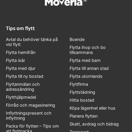
Tips om flytt
Avtal du behöver tänka på
Boende
vid flytt
Flytta ihop och bo
Flytta hemifrån
tillsammans
Flytta isär
Flytta med barn
Flytta med djur
Flytta till annan stad
Flytta till ny bostad
Flytta utomlands
Flyttanmälan och
Flyttfirma
adressändring
Flyttstädning
Flytthjälpmedel
Hitta bostad
Förråd och magasinering
Köpa lägenhet eller hus
Inflyttningspresent och
Planera flytten
inflyttning
Skatt, avdrag och bidrag
Packa för flytten – Tips om
att flyttpacka
Transport