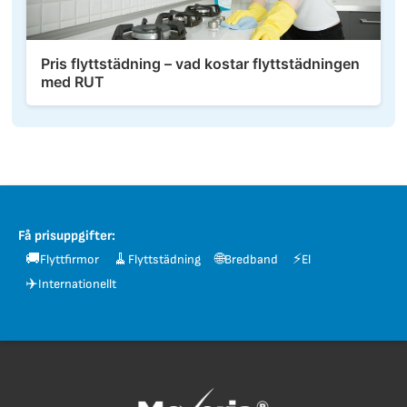
Pris flyttstädning – vad kostar flyttstädningen
med RUT
Få prisuppgifter:
🚚
🧹
🌐
⚡
Flyttfirmor
Flyttstädning
Bredband
El
✈️
Internationellt