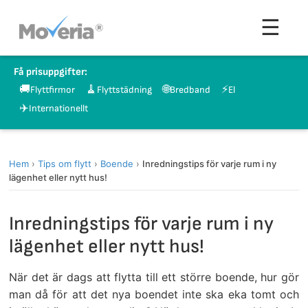
Hoppa
Men
☰
till
innehåll
Få prisuppgifter:
🚚
🧹
🌐
⚡
Flyttfirmor
Flyttstädning
Bredband
El
✈️
Internationellt
Hem
›
Tips om flytt
›
Boende
›
Inredningstips för varje rum i ny
lägenhet eller nytt hus!
Inredningstips för varje rum i ny
lägenhet eller nytt hus!
När det är dags att flytta till ett större boende, hur gör
man då för att det nya boendet inte ska eka tomt och