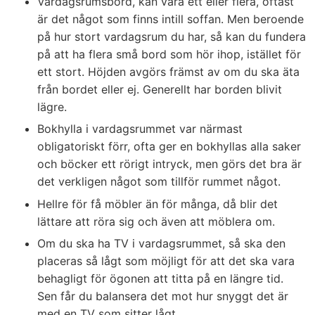
Vardagsrumsbord, kan vara ett eller flera, oftast
är det något som finns intill soffan. Men beroende
på hur stort vardagsrum du har, så kan du fundera
på att ha flera små bord som hör ihop, istället för
ett stort. Höjden avgörs främst av om du ska äta
från bordet eller ej. Generellt har borden blivit
lägre.
Bokhylla i vardagsrummet var närmast
obligatoriskt förr, ofta ger en bokhyllas alla saker
och böcker ett rörigt intryck, men görs det bra är
det verkligen något som tillför rummet något.
Hellre för få möbler än för många, då blir det
lättare att röra sig och även att möblera om.
Om du ska ha TV i vardagsrummet, så ska den
placeras så lågt som möjligt för att det ska vara
behagligt för ögonen att titta på en längre tid.
Sen får du balansera det mot hur snyggt det är
med en TV som sitter lågt.