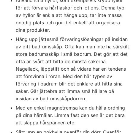
Använd små hyllor, som exempelvis kryddhyllor
för att förvara hårflaskor och lotions. Denna typ
av hyllor är enkla att hänga upp, tar inte massa
onödig plats och gör det enkelt att organisera
dina produkter.
Häng upp jättesmå förvaringslösningar på insidan
av ditt badrumsskåp. Ofta kan man inte ha särskilt
stora badrumsskåp i små badrum. Det gör att det
ofta är svårt att hitta de minsta sakerna.
Nagellack, läppstift och så vidare har en tendens
att försvinna i röran. Med den här typen av
förvaring i badrum blir det enklare att hitta sina
saker. Går jättebra att limma små hållare på
insidan av badrumsskåpdörren.
Med en enkel magnetremsa kan du hålla ordning
på dina hårnålar. Limma fast den sen är det bara
att släppa hårspännen etc.
Sätt upp en bokhylla ovanför din dörr. Ovanför