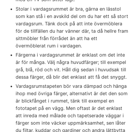
Stolar i vardagsrummet är bra, gärna en lässtol
som kan stå i en avskild del om du har ett så stort
vardagsrum. Tänk dock på att inte övermöblera
för de tillfällen du har vänner där, ta då hellre fram
sittmöbler från förrådet än att ha ett
övermöblerat rum i vardagen.
Färgerna i vardagsrummet är enklast om det inte
är för många. Välj några huvudfärger; till exempel
grå, blå, röd och vit. Håll dig sedan i huvudsak till
dessa färger, då blir det enklast att få det snyggt.
Vardagsrumstapeten bör vara dämpad och hänga
ihop med övriga färger, alternativt är det den som
är blickfånget i rummet, tänk till exempel en
fototapet på en vägg. Men oftast är det enklast
att inreda med målade och tapetserade väggar i
färger som inte väcker uppmärksamhet, sen låter
du filtar, kuddar och gardiner och andra lättbytta