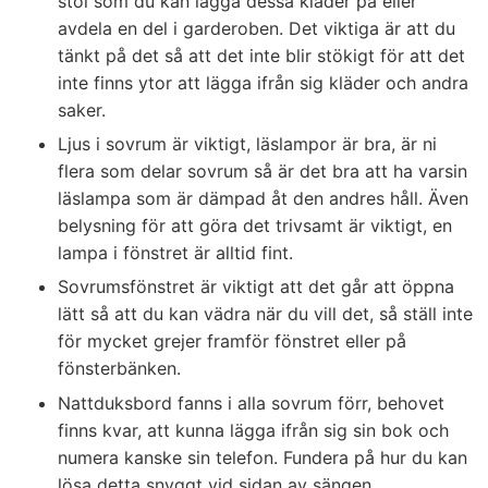
stol som du kan lägga dessa kläder på eller
avdela en del i garderoben. Det viktiga är att du
tänkt på det så att det inte blir stökigt för att det
inte finns ytor att lägga ifrån sig kläder och andra
saker.
Ljus i sovrum är viktigt, läslampor är bra, är ni
flera som delar sovrum så är det bra att ha varsin
läslampa som är dämpad åt den andres håll. Även
belysning för att göra det trivsamt är viktigt, en
lampa i fönstret är alltid fint.
Sovrumsfönstret är viktigt att det går att öppna
lätt så att du kan vädra när du vill det, så ställ inte
för mycket grejer framför fönstret eller på
fönsterbänken.
Nattduksbord fanns i alla sovrum förr, behovet
finns kvar, att kunna lägga ifrån sig sin bok och
numera kanske sin telefon. Fundera på hur du kan
lösa detta snyggt vid sidan av sängen.