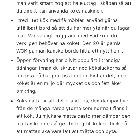
man varit smart nog att ha eluttag i skåpen så att
du direkt kan använda köksmaskinen.
Inred litet kök med få möbler, använd gärna
utfällbart bord så att du har mer yta när du lagar
mat. Var väldigt noggrann med vad som du
verkligen behöver ha köket. Den 20 år gamla
WOK-pannan kanske borde hitta ett nytt hem…
Öppen förvaring har blivit populärt i trendiga
tidningar, innan du skruvar ned köksluckorna så
fundera på hur praktiskt det är. Fint är det, men
köket är en miljö där mycket os och fett åker
omkring.
Köksmatta är att det bra att ha, den dämpar ljud
från de många hårda ytorna som normalt finns i
ett kök. Ju mjukare matta desto mer dämpar den,
mattan kan också ge lite färg till köket. Tänk på
att mattan ska vara lätt att tvätta och byta.