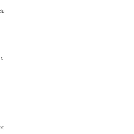
du
r
r.
et