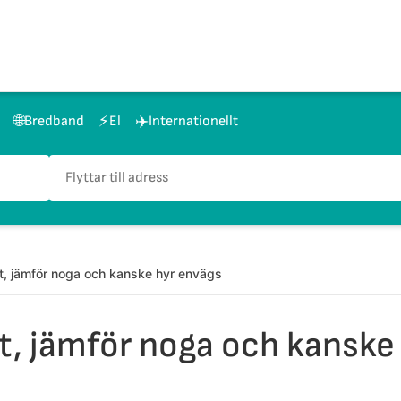
🌐
⚡
✈️
Bredband
El
Internationellt
ligt, jämför noga och kanske hyr envägs
igt, jämför noga och kanske