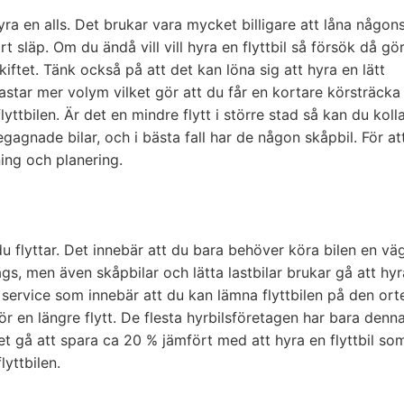
e hyra en alls. Det brukar vara mycket billigare att låna någon
t släp. Om du ändå vill vill hyra en flyttbil så försök då gö
ftet. Tänk också på att det kan löna sig att hyra en lätt
astar mer volym vilket gör att du får en kortare körsträcka
ttbilen. Är det en mindre flytt i större stad så kan du koll
agnade bilar, och i bästa fall har de någon skåpbil. För at
gning och planering.
 du flyttar. Det innebär att du bara behöver köra bilen en väg
gs, men även skåpbilar och lätta lastbilar brukar gå att hyr
service som innebär att du kan lämna flyttbilen på den ort
 gör en längre flytt. De flesta hyrbilsföretagen har bara denn
et gå att spara ca 20 % jämfört med att hyra en flyttbil so
lyttbilen.