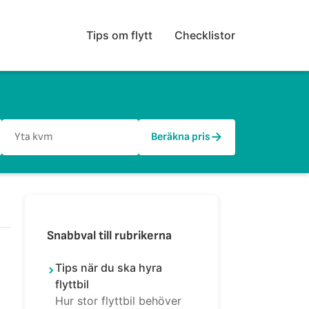
Tips om flytt
Checklistor
→
Beräkna pris
Snabbval till rubrikerna
Tips när du ska hyra
flyttbil
Hur stor flyttbil behöver