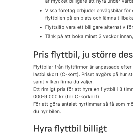
är mycket billigare att hyra under vard
Vissa företag erbjuder envägsbilar för 
flyttbilen på en plats och lämna tillbak
Flyttsläp vara ett billigare alternativ 
Tänk på att boka minst 3 veckor innan,
Pris flyttbil, ju större de
Flyttbilar från flyttfirmor är anpassade efte
lastbilskort (C-Kort). Priset avgörs på hur s
samt vilken firma du väljer.
Ett rimligt pris för att hyra en flyttbil i 8 
000-9 000 kr (för C-körkort).
För att göra antalet hyrtimmar så få som möjl
du hyr bilen.
Hyra flyttbil billigt