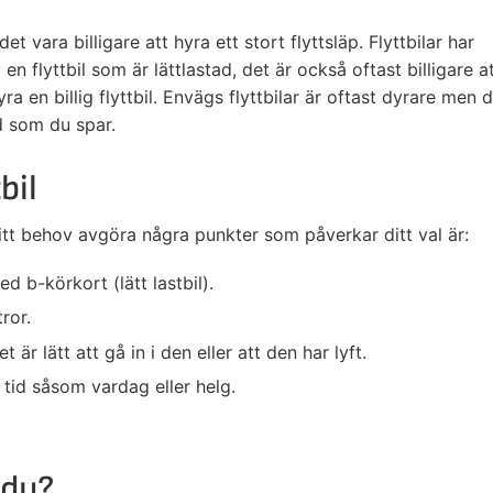
det vara billigare att hyra ett stort flyttsläp. Flyttbilar har
en flyttbil som är lättlastad, det är också oftast billigare a
a en billig flyttbil. Envägs flyttbilar är oftast dyrare men 
d som du spar.
bil
t ditt behov avgöra några punkter som påverkar ditt val är:
d b-körkort (lätt lastbil).
ror.
t är lätt att gå in i den eller att den har lyft.
 tid såsom vardag eller helg.
 du?