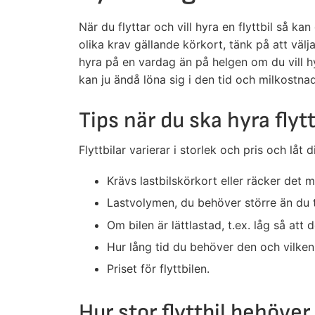
När du flyttar och vill hyra en flyttbil så kan 
olika krav gällande körkort, tänk på att välja 
hyra på en vardag än på helgen om du vill hyr
kan ju ändå löna sig i den tid och milkostna
Tips när du ska hyra flytt
Flyttbilar varierar i storlek och pris och lå
Krävs lastbilskörkort eller räcker det me
Lastvolymen, du behöver större än du t
Om bilen är lättlastad, t.ex. låg så att de
Hur lång tid du behöver den och vilken
Priset för flyttbilen.
Hur stor flyttbil behöver