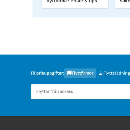
flyttfirma? Priser & tips
säke
🚚
🧹
Flyttfirmor
Flyttstädning
Få prisuppgifter: