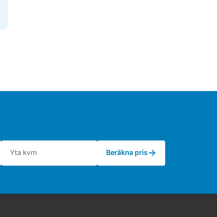
→
Beräkna pris