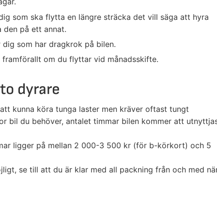
agar.
dig som ska flytta en längre sträcka det vill säga att hyra
a den på ett annat.
för dig som har dragkrok på bilen.
 framförallt om du flyttar vid månadsskifte.
sto dyrare
r att kunna köra tunga laster men kräver oftast tungt
tor bil du behöver, antalet timmar bilen kommer att utnyttja
timmar ligger på mellan 2 000-3 500 kr (för b-körkort) och 5
igt, se till att du är klar med all packning från och med nä