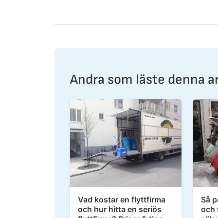
Andra som läste denna ar
Vad kostar en flyttfirma
Så p
och hur hitta en seriös
och 