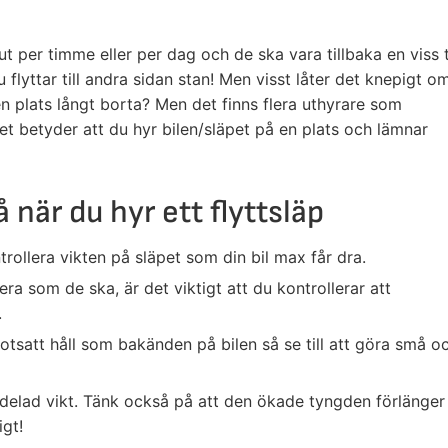
ut per timme eller per dag och de ska vara tillbaka en viss 
 flyttar till andra sidan stan! Men visst låter det knepigt o
ll en plats långt borta? Men det finns flera uthyrare som
et betyder att du hyr bilen/släpet på en plats och lämnar
 när du hyr ett flyttsläp
trollera vikten på släpet som din bil max får dra.
ra som de ska, är det viktigt att du kontrollerar att
.
otsatt håll som bakänden på bilen så se till att göra små o
ördelad vikt. Tänk också på att den ökade tyngden förlänger
igt!