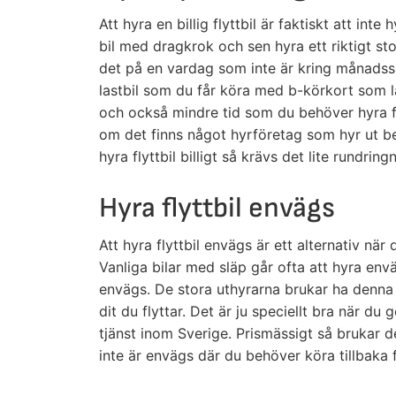
Att hyra en billig flyttbil är faktiskt att int
bil med dragkrok och sen hyra ett riktigt stor
det på en vardag som inte är kring månadsski
lastbil som du får köra med b-körkort som l
och också mindre tid som du behöver hyra fly
om det finns något hyrföretag som hyr ut beg
hyra flyttbil billigt så krävs det lite rundrin
Hyra flyttbil envägs
Att hyra flyttbil envägs är ett alternativ när
Vanliga bilar med släp går ofta att hyra envä
envägs. De stora uthyrarna brukar ha denna 
dit du flyttar. Det är ju speciellt bra när du
tjänst inom Sverige. Prismässigt så brukar d
inte är envägs där du behöver köra tillbaka f