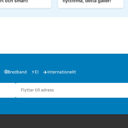
rt och smart!
flyttfirma, detta gäller!
🌐
⚡
✈️
Bredband
El
Internationellt