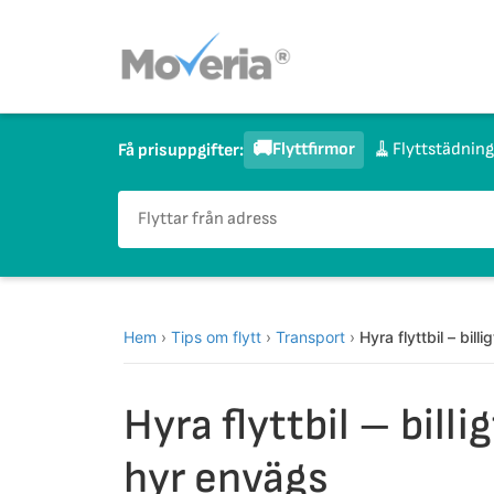
Hoppa
till
innehåll
🚚
🧹
Flyttfirmor
Flyttstädning
Få prisuppgifter:
Hem
›
Tips om flytt
›
Transport
›
Hyra flyttbil – bil
Hyra flyttbil – bill
hyr envägs