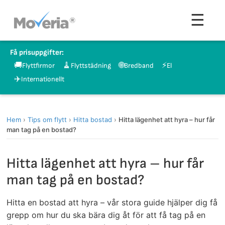
Hoppa
Men
☰
till
innehåll
Få prisuppgifter:
🚚
🧹
🌐
⚡
Flyttfirmor
Flyttstädning
Bredband
El
✈️
Internationellt
Hem
›
Tips om flytt
›
Hitta bostad
›
Hitta lägenhet att hyra – hur får
man tag på en bostad?
Hitta lägenhet att hyra – hur får
man tag på en bostad?
Hitta en bostad att hyra – vår stora guide hjälper dig få
grepp om hur du ska bära dig åt för att få tag på en