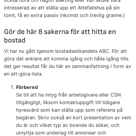
också höra om någon släkting eller vän skulle vara
intresserad av att ställa upp ett Attefallshus på sin
tomt, få en extra passiv inkomst och trevlig granne.)
Gör de här 8 sakerna för att hitta en
bostad
Vi har nu gått igenom bostadssökandets ABC. För att
göra det enklare att komma igång och hålla igång tills
det ger resultat får du här en sammanfattning i form av
en att-göra-lista.
Förbered
Se till att ha intyg från arbetsgivare eller CSN
tillgängligt, liksom kontaktuppgift till tidigare
hyresvärd som kan ställa upp som referens på
begäran. Skriv också en kort presentation av vem
du är och vilket typ av boende du söker, och
utnyttja som underlag till annonser och