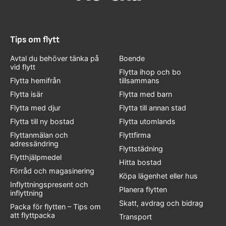
Tips om flytt
Avtal du behöver tänka på
Boende
vid flytt
Flytta ihop och bo
Flytta hemifrån
tillsammans
Flytta isär
Flytta med barn
Flytta med djur
Flytta till annan stad
Flytta till ny bostad
Flytta utomlands
Flyttanmälan och
Flyttfirma
adressändring
Flyttstädning
Flytthjälpmedel
Hitta bostad
Förråd och magasinering
Köpa lägenhet eller hus
Inflyttningspresent och
Planera flytten
inflyttning
Skatt, avdrag och bidrag
Packa för flytten – Tips om
att flyttpacka
Transport