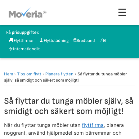
Hoppa
Men
☰
till
innehåll
Få prisuppgifter:
🚚
🧹
🌐
⚡
Flyttfirmor
Flyttstädning
Bredband
El
✈️
Internationellt
Hem
›
Tips om flytt
›
Planera flytten
›
Så flyttar du tunga möbler
själv, så smidigt och säkert som möjligt!
Så flyttar du tunga möbler själv, så
smidigt och säkert som möjligt!
När du flyttar tunga möbler utan
flyttfirma
, planera
noggrant, använd hjälpmedel som bärremmar och