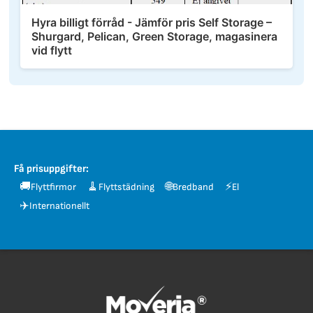
Hyra billigt förråd - Jämför pris Self Storage –
Shurgard, Pelican, Green Storage, magasinera
vid flytt
Få prisuppgifter:
🚚
🧹
🌐
⚡
Flyttfirmor
Flyttstädning
Bredband
El
✈️
Internationellt