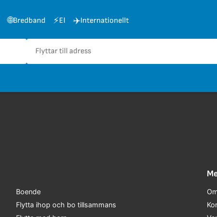
🌐
⚡
✈️
Bredband
El
Internationellt
Me
Boende
Om
Flytta ihop och bo tillsammans
Ko