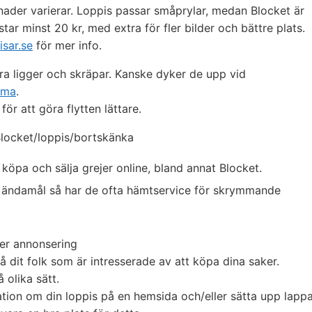
ader varierar. Loppis passar småprylar, medan Blocket är
tar minst 20 kr, med extra för fler bilder och bättre plats.
sar.se
för mer info.
a ligger och skräpar. Kanske dyker de upp vid
mma
.
ör att göra flytten lättare.
 Blocket/loppis/bortskänka
köpa och sälja grejer online, bland annat Blocket.
de ändamål så har de ofta hämtservice för skrymmande
ler annonsering
å dit folk som är intresserade av att köpa dina saker.
 olika sätt.
ation om din loppis på en hemsida och/eller sätta upp lapp