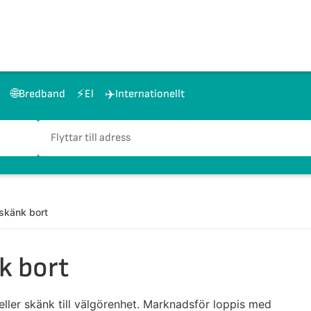
🌐
⚡
✈️
Bredband
El
Internationellt
 skänk bort
k bort
 eller skänk till välgörenhet. Marknadsför loppis med