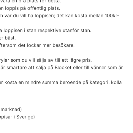
ara en bra plats för detta.
 loppis på offentlig plats.
var du vill ha loppisen; det kan kosta mellan 100kr-
 loppisen i stan respektive utanför stan.
r bäst.
eftersom det lockar mer besökare.
 som du vill sälja av till ett lägre pris.
r smartare att sälja på Blocket eller till vänner som är
ler kosta en mindre summa beroende på kategori, kolla
j marknad)
pisar i Sverige)