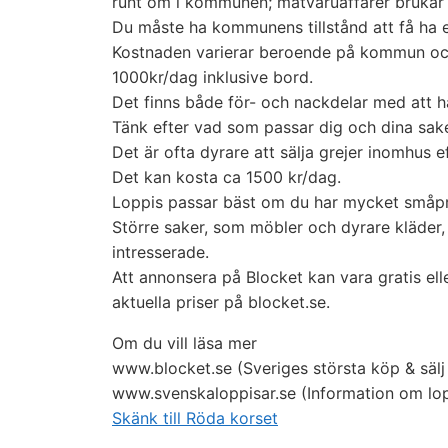
runt om i kommunen; matvaruaffärer brukar v
Du måste ha kommunens tillstånd att få ha en
Kostnaden varierar beroende på kommun och 
1000kr/dag inklusive bord.
Det finns både för- och nackdelar med att ha
Tänk efter vad som passar dig och dina sake
Det är ofta dyrare att sälja grejer inomhus 
Det kan kosta ca 1500 kr/dag.
Loppis passar bäst om du har mycket småprylar
Större saker, som möbler och dyrare kläder, ä
intresserade.
Att annonsera på Blocket kan vara gratis el
aktuella priser på blocket.se.
Om du vill läsa mer
www.blocket.se (Sveriges största köp & säl
www.svenskaloppisar.se (Information om lop
Skänk till Röda korset