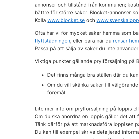
annonser och tillstånd från kommunen; kostn
bättre för större saker. Blocket-annonser kos
Kolla
www.blocket.se
och
www.svenskaloppi
Ofta har vi för mycket saker hemma som bar
flyttstädningen
, eller bara när du
rensar he
Passa på att sälja av saker du inte använder f
Viktiga punkter gällande prylförsäljning på
Det finns många bra ställen där du kan 
Om du vill skänka saker till välgöran
föremål.
Lite mer info om prylförsäljning på loppis el
Om du ska anordna en loppis gäller det att f
Tänk därför på att marknadsföra loppisen på
Du kan till exempel skriva detaljerad inform