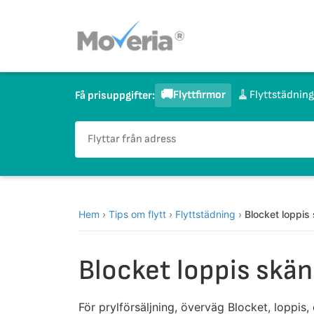
Hoppa
till
innehåll
🚚
🧹
Flyttfirmor
Flyttstädning
Få prisuppgifter:
Hem
›
Tips om flytt
›
Flyttstädning
›
Blocket loppis
Blocket loppis skän
För prylförsäljning, överväg Blocket, loppis,