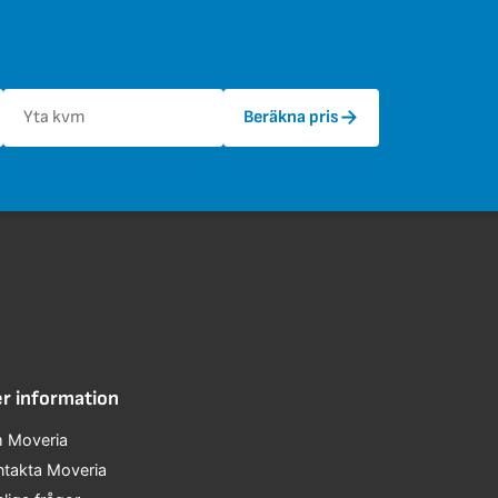
→
Beräkna pris
r information
 Moveria
ntakta Moveria