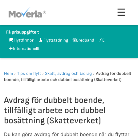
Hoppa
Men
☰
till
innehåll
Få prisuppgifter:
🚚
🧹
🌐
⚡
Flyttfirmor
Flyttstädning
Bredband
El
✈️
Internationellt
Hem
›
Tips om flytt
›
Skatt, avdrag och bidrag
›
Avdrag för dubbelt
boende, tillfälligt arbete och dubbel bosättning (Skatteverket)
Avdrag för dubbelt boende,
tillfälligt arbete och dubbel
bosättning (Skatteverket)
Du kan göra avdrag för dubbelt boende när du flyttar