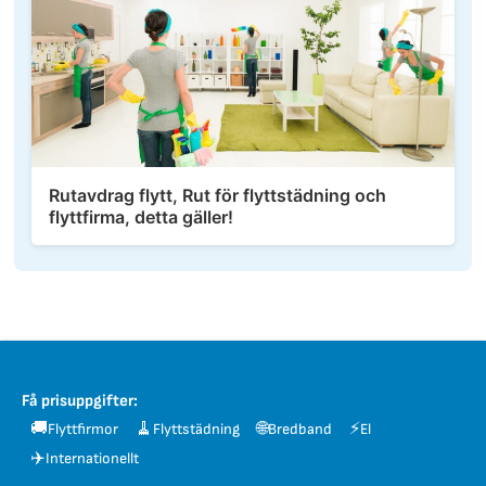
Rutavdrag flytt, Rut för flyttstädning och
flyttfirma, detta gäller!
Få prisuppgifter:
🚚
🧹
🌐
⚡
Flyttfirmor
Flyttstädning
Bredband
El
✈️
Internationellt