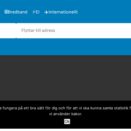
🌐
⚡
✈️
Bredband
El
Internationellt
Me
fungera på ett bra sätt för dig och för att vi ska kunna samla statistik 
vi använder kakor.
Boende
Om
Ok
Flytta ihop och bo tillsammans
Ko