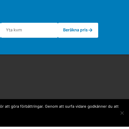
→
Beräkna pris
r information
för att göra förbättringar. Genom att surfa vidare godkänner du att
 Moveria
ntakta Moveria