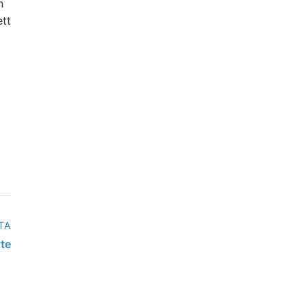
n
ett
TA
te