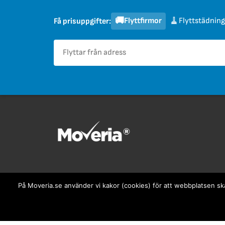
🚚
🧹
Flyttfirmor
Flyttstädning
Få prisuppgifter:
Tips om flytt
På Moveria.se använder vi kakor (cookies) för att webbplatsen ska 
Avtal du behöver tänka på vid flytt
Flytta hemifrån