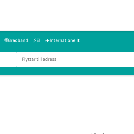
🌐
⚡
✈️
Bredband
El
Internationellt