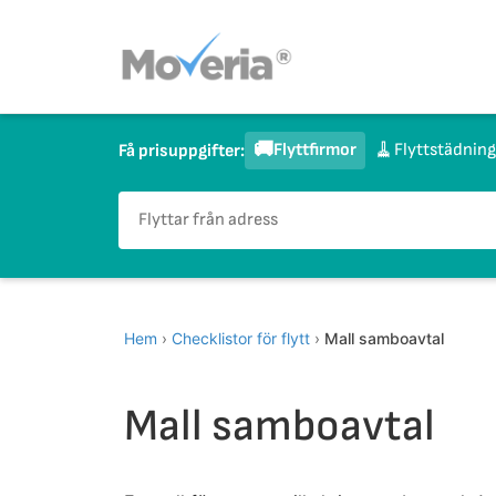
Hoppa
till
innehåll
🚚
🧹
Flyttfirmor
Flyttstädning
Få prisuppgifter:
Hem
›
Checklistor för flytt
›
Mall samboavtal
Mall samboavtal