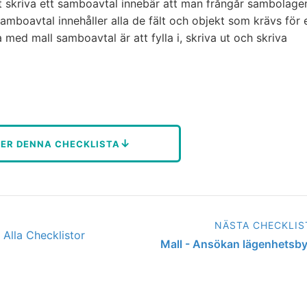
Att skriva ett samboavtal innebär att man frångår sambolage
samboavtal innehåller alla de fält och objekt som krävs för 
 med mall samboavtal är att fylla i, skriva ut och skriva
↓
NER DENNA CHECKLISTA
NÄSTA CHECKLIS
Alla Checklistor
Mall - Ansökan lägenhetsby