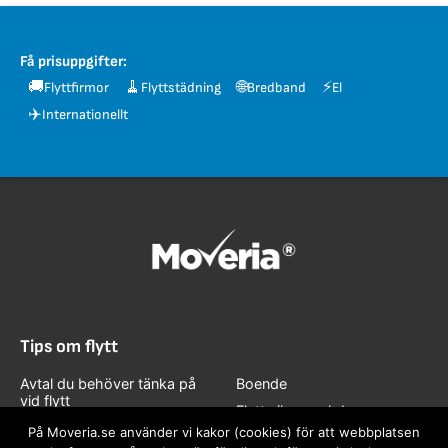
Få prisuppgifter:
🚚
🧹
🌐
⚡
Flyttfirmor
Flyttstädning
Bredband
El
✈️
Internationellt
Tips om flytt
Avtal du behöver tänka på
Boende
vid flytt
Flytta ihop och bo
Flytta hemifrån
tillsammans
På Moveria.se använder vi kakor (cookies) för att webbplatsen