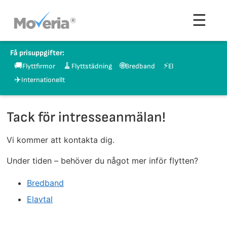
Hoppa
Men
☰
till
innehåll
Få prisuppgifter:
🚚
🧹
🌐
⚡
Flyttfirmor
Flyttstädning
Bredband
El
✈️
Internationellt
Tack för intresseanmälan!
Vi kommer att kontakta dig.
Under tiden – behöver du något mer inför flytten?
Bredband
Elavtal