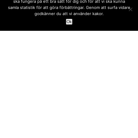
ska fungera på ett bra sätt för dig och för att vi ska kunna
Flytta isär
Flytta med barn
samla statistik för att göra förbättringar. Genom att surfa vidare
Flytta med djur
Flytta till annan stad
godkänner du att vi använder kakor.
Flytta till ny bostad
Flytta utomlands
Ok
Flyttanmälan och
Flyttfirma
adressändring
Flyttstädning
Flytthjälpmedel
Hitta bostad
Förråd och magasinering
Köpa lägenhet eller hus
Inflyttningspresent och
Planera flytten
inflyttning
Skatt, avdrag och bidrag
Packa för flytten – Tips om
att flyttpacka
Transport
Renovering och hantverkare
Articles in english
Sälja bostaden
Våra övriga artiklar